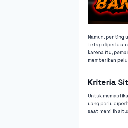
Namun, penting u
tetap diperlukan
karena itu, pema
memberikan pelu
Kriteria S
Untuk memastikan
yang perlu diper
saat memilih situs