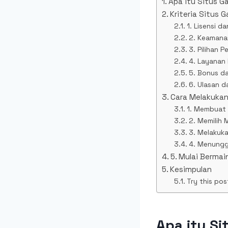
Apa itu Situs G
Kriteria Situs 
1. Lisensi d
2. Keamana
3. Pilihan 
4. Layanan
5. Bonus d
6. Ulasan d
Cara Melakukan
1. Membuat
2. Memilih
3. Melakuk
4. Menungg
5. Mulai Bermai
Kesimpulan
Try this pos
Apa itu Si