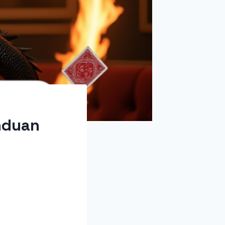
nduan