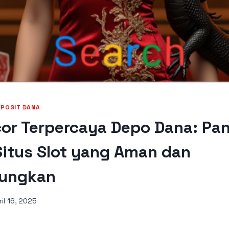
EPOSIT DANA
cor Terpercaya Depo Dana: Pa
Situs Slot yang Aman dan
ungkan
ril 16, 2025