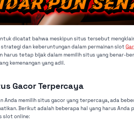
ntuk dicatat bahwa meskipun situs tersebut mengklaim
 strategi dan keberuntungan dalam permainan slot
Gar
in harus tetap bijak dalam memilih situs yang benar-b
ang kemenangan yang adil.
itus Gacor Terpercaya
 Anda memilih situs gacor yang terpercaya, ada beber
hatikan. Berikut adalah beberapa hal yang harus Anda
 slot online: