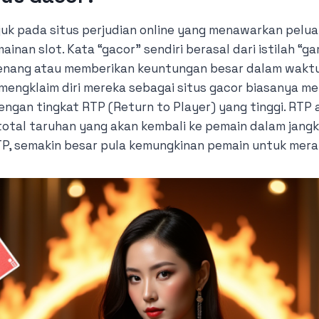
juk pada situs perjudian online yang menawarkan pelu
ainan slot. Kata “gacor” sendiri berasal dari istilah “
nang atau memberikan keuntungan besar dalam waktu r
 mengklaim diri mereka sebagai situs gacor biasanya 
engan tingkat RTP (Return to Player) yang tinggi. RTP 
total taruhan yang akan kembali ke pemain dalam jangk
TP, semakin besar pula kemungkinan pemain untuk mer