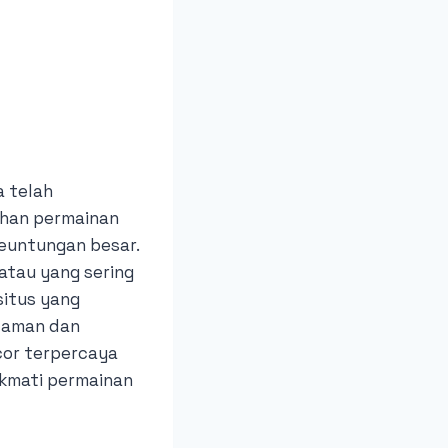
a telah
ihan permainan
euntungan besar.
 atau yang sering
itus yang
g aman dan
acor terpercaya
kmati permainan